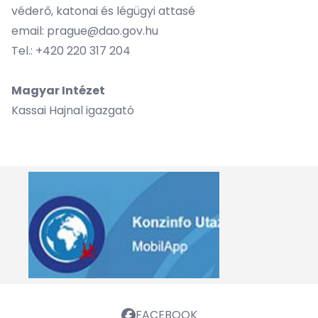
véderő, katonai és légügyi attasé
email:
prague@dao.gov.hu
Tel.: +420 220 317 204
Magyar Intézet
Kassai Hajnal igazgató
FACEBOOK