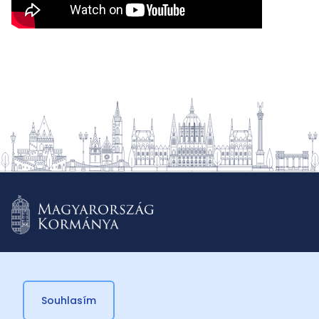
Souhlasím
© 2026 Külügyminisztérium