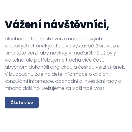
maďarským občanům, tak i těm, kteří se o naši vlast
zajímají.
Vážení návštěvníci,
András Baranyi
mimořádný a zplnomocněný velvyslanec
plnohodnotná česká verze našich nových
webových stránek je stále ve výstavbě. Zprovoznili
jsme tuto verzi, aby novinky v maďarštině už byly
viditelné, ale potřebujeme trochu více času,
abychom dokončili anglickou a českou verzi stránek.
V budoucnu zde najdete informace o akcích,
konzulární informace, obchodní a investiční rady a
mnoho dalšího. Děkujeme za Vaši trpělivost.
Čtěte více