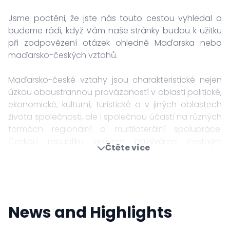
Jsme poctěni, že jste nás touto cestou vyhledal a
budeme rádi, když Vám naše stránky budou k užitku
při zodpovězení otázek ohledně Maďarska nebo
maďarsko-českých vztahů.
Maďarsko-české vztahy jsou charakteristické nejen
úzkou oboustrannou provázaností v oblasti politické,
ekonomické, kulturní, turistické a v jiných oblastech
života společnosti, ale i společnou účastí na různých
formách regionální a multilaterální spolupráce.
Českou republiku právem nazýváme čestným
Čtěte více
sousedem, dobrým partnerem a důležitým
spojencem v NATO, v Evropské unii a ve Visegrádské
skupině.
Doufám, že prostřednictvím našich stránek
News and Highlights
přispějeme k posílení tradičních vazeb mezi našimi
národy a můžeme pomoci získat informace jak