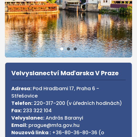
Sidebar
Velvyslanectví Maďarska V Praze
Adresa:
Pod Hradbami 17, Praha 6 -
Střešovice
Telefon:
220-317-200 (v úředních hodinách)
Fax:
233 322 104
Velvyslanec:
András Baranyi
Email:
prague@mfa.gov.hu
Nouzová linka :
+36-80-36-80-36 (o