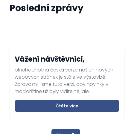
Poslední zprávy
Vážení návštěvníci,
plnohodnotná česká verze našich nových
webových stránek je stále ve výstavbě.
Zprovoznili jsme tuto verzi, aby novinky v
maďarštině už byly viditelné, ale
potřebujeme trochu více času, abychom
dokončili anglickou a českou verzi stránek. V
Čtěte více
budoucnu zde najdete informace o akcích,
konzulární informace, obchodní a investiční
rady a mnoho dalšího. Děkujeme za Vaši