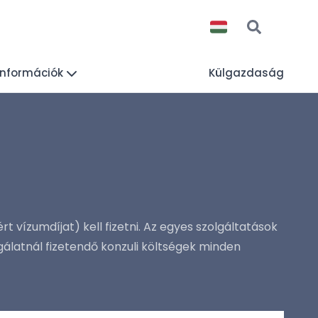
 információk
Külgazdaság
ért vízumdíjat) kell fizetni. Az egyes szolgáltatások
zolgálatnál fizetendő konzuli költségek minden