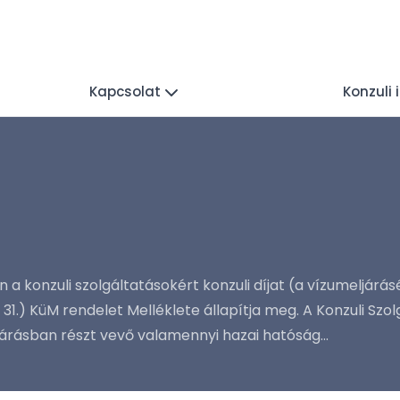
Kapcsolat
Konzuli
ján a konzuli szolgáltatásokért konzuli díjat (a vízumeljárás
II. 31.) KüM rendelet Melléklete állapítja meg. A Konzuli S
rásban részt vevő valamennyi hazai hatóság...