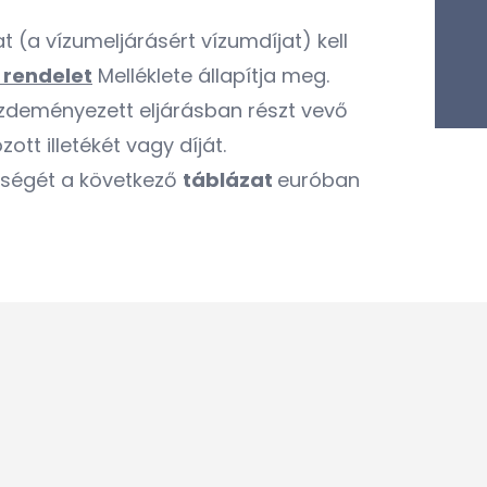
jat (a vízumeljárásért vízumdíjat) kell
 rendelet
Melléklete állapítja meg.
ezdeményezett eljárásban részt vevő
t illetékét vagy díját.
tségét a következő
táblázat
euróban