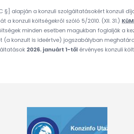
A-C §] alapján a konzuli szolgáltatásokért konzuli dí
át a konzuli költségekről szóló 5/2010. (XII. 31.)
KüM
i költségek minden esetben magukban foglalják a k
(a konzult is ideértve) jogszabályban meghatározot
gáltatások
2026. januárt 1-től
érvényes konzuli köl