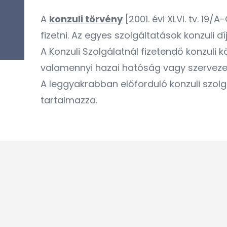
A
konzuli törvény
[2001. évi XLVI. tv. 19/
fizetni. Az egyes szolgáltatások konzuli díj
A Konzuli Szolgálatnál fizetendő konzul
valamennyi hazai hatóság vagy szervezet 
A leggyakrabban előforduló konzuli szol
tartalmazza.