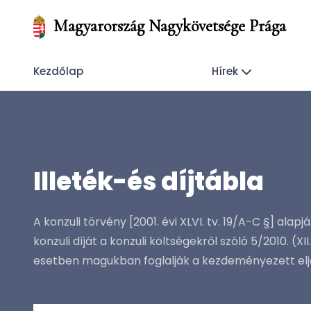
Magyarország Nagykövetsége Prága
Kezdőlap
Hírek
Illeték-és díjtábla
A konzuli törvény [2001. évi XLVI. tv. 19/A-C §] alap
konzuli díját a konzuli költségekről szóló 5/2010. (X
esetben magukban foglalják a kezdeményezett eljá