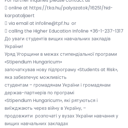
For further inquiries please contact us
 online at https://tka.hu/palyazatok/16251/hid-
karpataljaert
 via email at infoline@tpf.hu or
 calling the Higher Education Infoline +36-1-237-1317
До уваги студентів вищих навчальних закладів
України!
Уряд Угорщини в межах стипендіальної програми
«Stipendium Hungaricum»
започаткував нову підпрограму «Students at Risk»,
яка забезпечує можливість
студентам – громадянам України і громадянам
держав-партнерів по програмі
«Stipendium Hungaricum», які рятуються і
виїжджають через війну в Україну, –
продовжити розпочаті у вузах України навчання у
вищих навчальних закладах