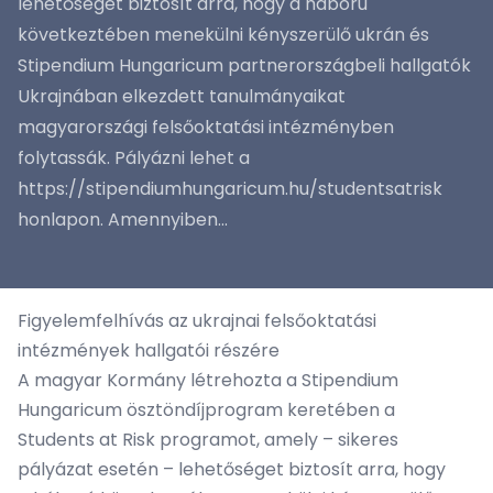
lehetőséget biztosít arra, hogy a háború
következtében menekülni kényszerülő ukrán és
Stipendium Hungaricum partnerországbeli hallgatók
Ukrajnában elkezdett tanulmányaikat
magyarországi felsőoktatási intézményben
folytassák. Pályázni lehet a
https://stipendiumhungaricum.hu/studentsatrisk
honlapon. Amennyiben...
Figyelemfelhívás az ukrajnai felsőoktatási
intézmények hallgatói részére
A magyar Kormány létrehozta a Stipendium
Hungaricum ösztöndíjprogram keretében a
Students at Risk programot, amely – sikeres
pályázat esetén – lehetőséget biztosít arra, hogy