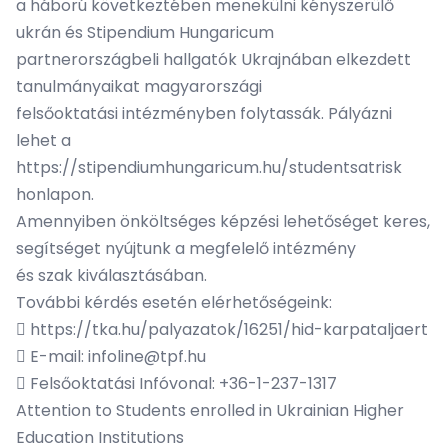
a háború következtében menekülni kényszerülő
ukrán és Stipendium Hungaricum
partnerországbeli hallgatók Ukrajnában elkezdett
tanulmányaikat magyarországi
felsőoktatási intézményben folytassák. Pályázni
lehet a
https://stipendiumhungaricum.hu/studentsatrisk
honlapon.
Amennyiben önköltséges képzési lehetőséget keres,
segítséget nyújtunk a megfelelő intézmény
és szak kiválasztásában.
További kérdés esetén elérhetőségeink:
 https://tka.hu/palyazatok/16251/hid-karpataljaert
 E-mail: infoline@tpf.hu
 Felsőoktatási Infóvonal: +36-1-237-1317
Attention to Students enrolled in Ukrainian Higher
Education Institutions