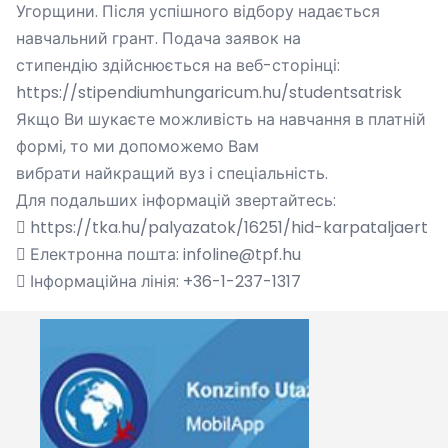
Угорщини. Після успішного відбору надається
навчальний грант. Подача заявок на
стипендію здійснюється на веб-сторінці:
https://stipendiumhungaricum.hu/studentsatrisk
Якщо Ви шукаєте можливість на навчання в платній
формі, то ми допоможемо Вам
вибрати найкращий вуз і спеціальність.
Для подальших інформацій звертайтесь:
 https://tka.hu/palyazatok/16251/hid-karpataljaert
 Електронна пошта: infoline@tpf.hu
 Інформаційна лінія: +36-1-237-1317